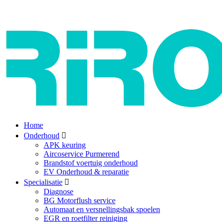
Home
Onderhoud
APK keuring
Aircoservice Purmerend
Brandstof voertuig onderhoud
EV Onderhoud & reparatie
Specialisatie
Diagnose
BG Motorflush service
Automaat en versnellingsbak spoelen
EGR en roetfilter reiniging